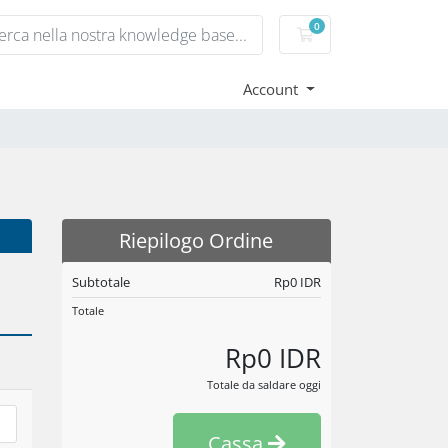
0
Carrello
Account
Riepilogo Ordine
Subtotale
Rp0 IDR
Totale
Rp0 IDR
Totale da saldare oggi
Cassa