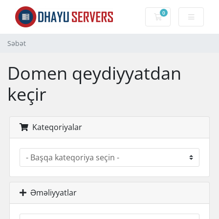
0
Səbət
Səbət
Domen qeydiyyatdan
keçir
Kateqoriyalar
Əməliyyatlar