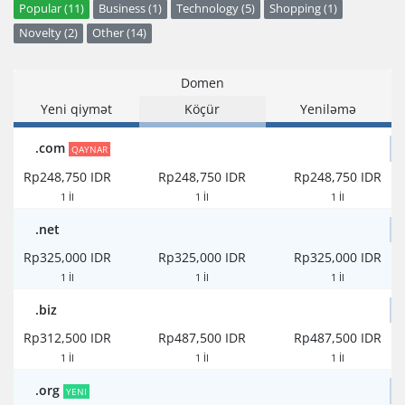
Popular (11)
Business (1)
Technology (5)
Shopping (1)
Novelty (2)
Other (14)
Domen
Yeni qiymət
Köçür
Yeniləmə
.com
QAYNAR
Rp248,750 IDR
Rp248,750 IDR
Rp248,750 IDR
1 İl
1 İl
1 İl
.net
Rp325,000 IDR
Rp325,000 IDR
Rp325,000 IDR
1 İl
1 İl
1 İl
.biz
Rp312,500 IDR
Rp487,500 IDR
Rp487,500 IDR
1 İl
1 İl
1 İl
.org
YENI