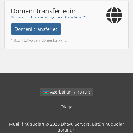
Domeni transfer edin
Domeni 1 illik uzatmaq üçün indi transfer et!*
Domeni transfer et
* Bəzi TLD və yeni domenlər xaric
Azerbaijani / Rp IDR
Əlaqə
Müəllif hüquqları © 2026 Dhayu Servers. Bütün hüquqlar
qorunur.