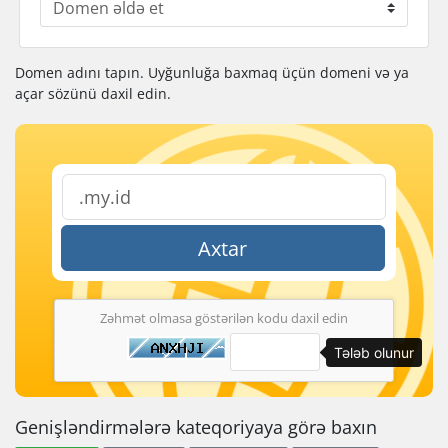
Domen adını tapın. Uyğunluğa baxmaq üçün domeni və ya
açar sözünü daxil edin.
Axtar
Zəhmət olmasa göstərilən kodu daxil edin
Tələb olunur
Genişləndirmələrə kateqoriyaya görə baxın